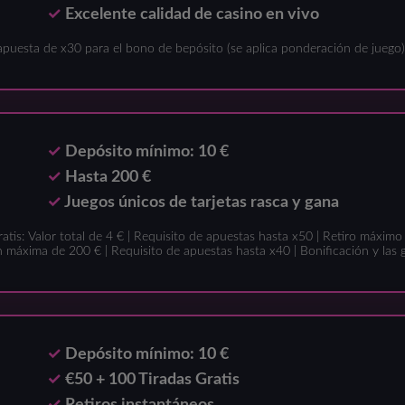
Excelente calidad de casino en vivo
apuesta de x30 para el bono de bepósito (se aplica ponderación de juego) 
Depósito mínimo: 10 €
Hasta 200 €
Juegos únicos de tarjetas rasca y gana
tis: Valor total de 4 € | Requisito de apuestas hasta x50 | Retiro máximo 
 máxima de 200 € | Requisito de apuestas hasta x40 | Bonificación y las 
Depósito mínimo: 10 €
€50 + 100 Tiradas Gratis
Retiros instantáneos