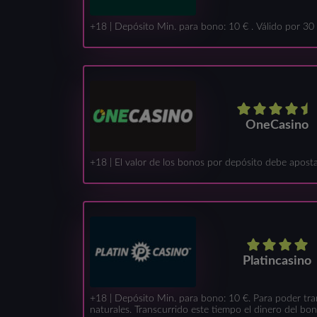
+18 | Depósito Min. para bono: 10 € . Válido por 30 
OneCasino
+18 | El valor de los bonos por depósito debe aposta
Platincasino
+18 | Depósito Min. para bono: 10 €. Para poder tran
naturales. Transcurrido este tiempo el dinero del bon