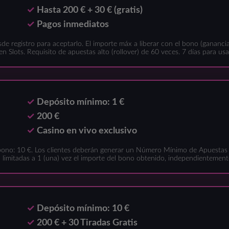
Hasta 200 € + 30 € (gratis)
Pagos inmediatos
e registro para aceptarlo. El importe máx a liberar con el bono (gananci
n Slots. Requisito de apuestas alto (rollover) de 60 veces. 7 días para usa
Depósito mínimo: 1 €
200 €
Casino en vivo exclusivo
 bono: 10 €. Los clientes deberán generar un Número Mínimo de Apuestas d
limitadas a 1 (una) vez el importe del bono obtenido, independientemente
Depósito mínimo: 10 €
200 € + 30 Tiradas Gratis