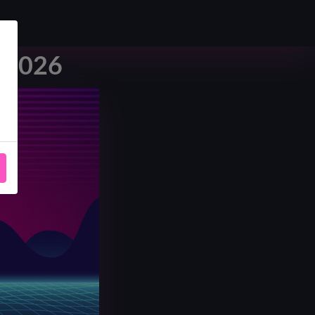
a 2026