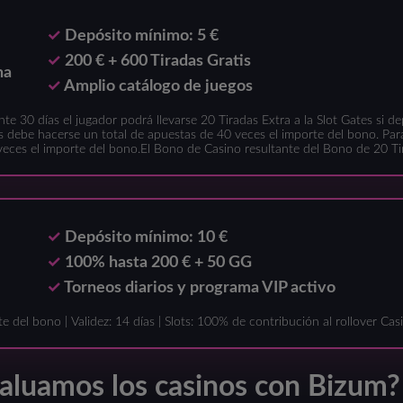
Depósito mínimo: 5 €
200 € + 600 Tiradas Gratis
na
Amplio catálogo de juegos
 30 días el jugador podrá llevarse 20 Tiradas Extra a la Slot Gates si de
s debe hacerse un total de apuestas de 40 veces el importe del bono. Para 
veces el importe del bono.El Bono de Casino resultante del Bono de 20 T
Depósito mínimo: 10 €
100% hasta 200 € + 50 GG
Torneos diarios y programa VIP activo
e del bono | Validez: 14 días | Slots: 100% de contribución al rollover Ca
luamos los casinos con Bizum?