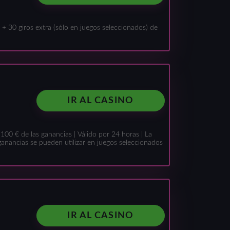
+ 30 giros extra (sólo en juegos seleccionados) de
IR AL CASINO
100 € de las ganancias | Válido por 24 horas | La
ganancias se pueden utilizar en juegos seleccionados
IR AL CASINO