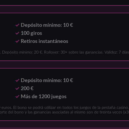
Depósito mínimo: 10 €
100 giros
Retiros instantáneos
 Depósito mínimo: 20 €. Rollover: 30× sobre las ganancias. Validez: 7 días
Depósito mínimo: 10 €
200 €
Más de 1200 juegos
 euros. El bono se podrá utilizar en todos los juegos de la pestaña casin
porte del bono y las ganancias asociadas al mismo son de treinta veces (x30