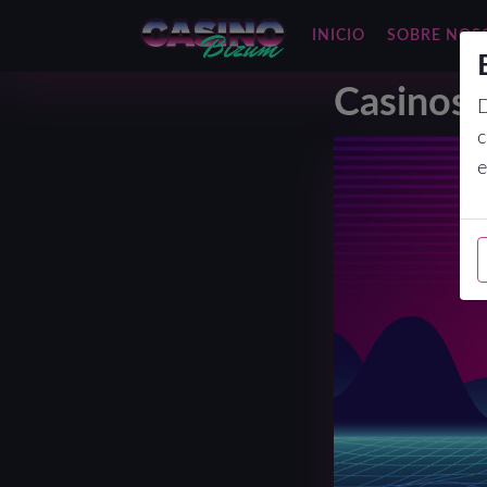
INICIO
SOBRE NOS
Casinos 
D
c
e