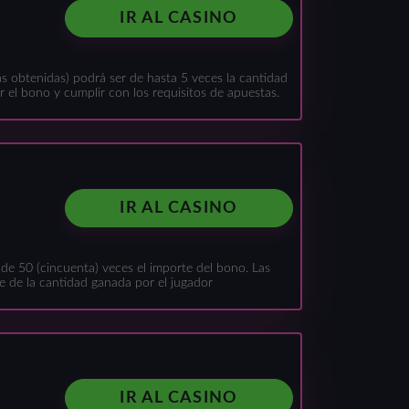
IR AL CASINO
as obtenidas) podrá ser de hasta 5 veces la cantidad
r el bono y cumplir con los requisitos de apuestas.
IR AL CASINO
e 50 (cincuenta) veces el importe del bono. Las
 de la cantidad ganada por el jugador
IR AL CASINO