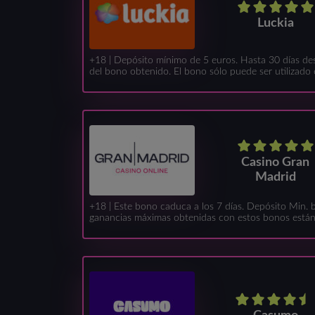
Luckia
+18 | Depósito mínimo de 5 euros. Hasta 30 días desd
del bono obtenido. El bono sólo puede ser utilizado e
Casino Gran
Madrid
+18 | Este bono caduca a los 7 días. Depósito Min.
ganancias máximas obtenidas con estos bonos están 