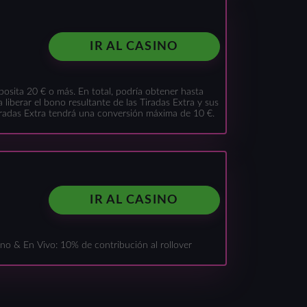
IR AL CASINO
posita 20 € o más. En total, podría obtener hasta
liberar el bono resultante de las Tiradas Extra y sus
iradas Extra tendrá una conversión máxima de 10 €.
IR AL CASINO
sino & En Vivo: 10% de contribución al rollover